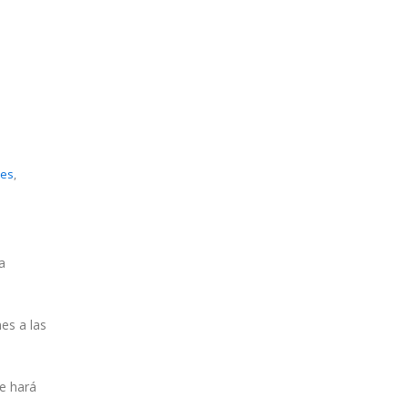
a
res
,
a
nes a las
se hará