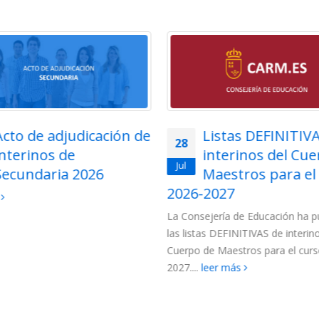
Listas DEFINITIVAS de
Adjudicación tel
27
interinos del Cuerpo de
para funcionarios
Jul
Maestros para el curso
Cuerpo de Maest
2027
la Región de Murcia 202
jería de Educación ha publicado
Para esta adjudicación están c
s DEFINITIVAS de interinos del
los siguientes colectivos de funci
e Maestros para el curso 2026-
(más…)
leer más
eer más