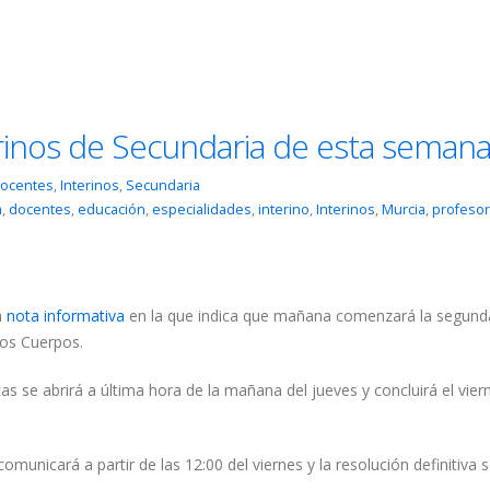
erinos de Secundaria de esta seman
ocentes
,
Interinos
,
Secundaria
a
,
docentes
,
educación
,
especialidades
,
interino
,
Interinos
,
Murcia
,
profeso
a
nota informativa
en la que indica que mañana comenzará la segund
ros Cuerpos.
icas se abrirá a última hora de la mañana del jueves y concluirá el vier
omunicará a partir de las 12:00 del viernes y la resolución definitiva 