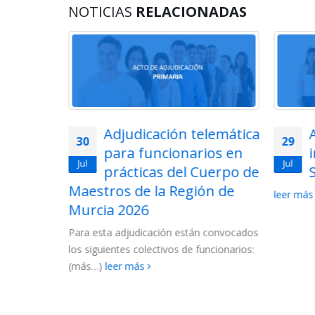
NOTICIAS
RELACIONADAS
lemática
Acto de adjudicación de
29
28
ios en
interinos de
Jul
Jul
uerpo de
Secundaria 2026
ón de
2026-
leer más
La Conse
las lista
 convocados
Cuerpo d
ncionarios:
2027....
l