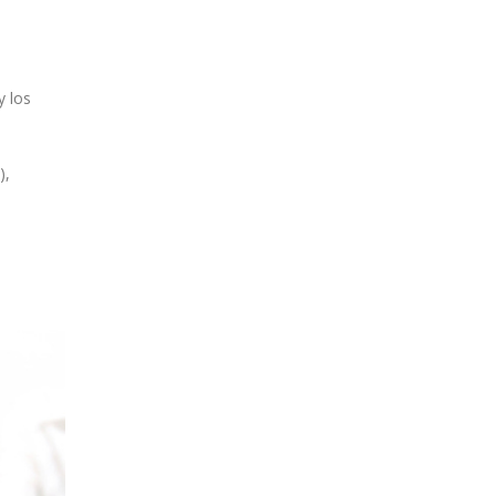
y los
),