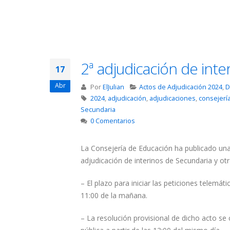
2ª adjudicación de int
17
Abr
Por
ElJulian
Actos de Adjudicación 2024
,
D
2024
,
adjudicación
,
adjudicaciones
,
consejerí
Secundaria
0 Comentarios
La Consejería de Educación ha publicado un
adjudicación de interinos de Secundaria y ot
– El plazo para iniciar las peticiones telemát
11:00 de la mañana.
– La resolución provisional de dicho acto se c