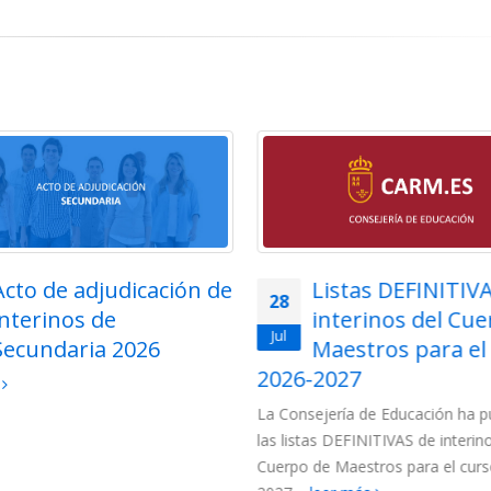
Listas DEFINITIVAS de
Adjudicación te
27
interinos del Cuerpo de
para funcionari
Jul
Maestros para el curso
Cuerpo de Maes
-2027
la Región de Murcia 2
sejería de Educación ha publicado
Para esta adjudicación están
tas DEFINITIVAS de interinos del
los siguientes colectivos de fu
 de Maestros para el curso 2026-
(más…)
leer más