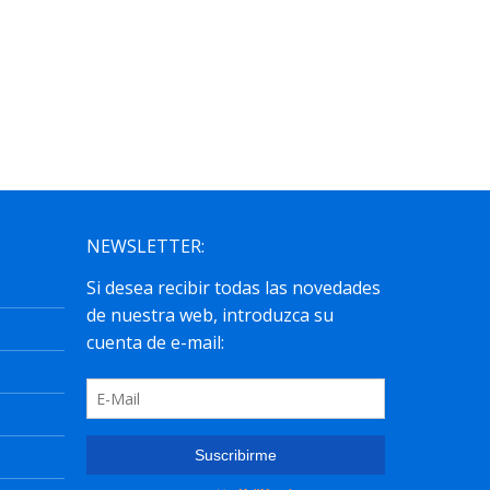
la listas definitivas de interinos de los
Cuerpos de Secundaria, FP, Artes
Plásticas...
leer más
NEWSLETTER: