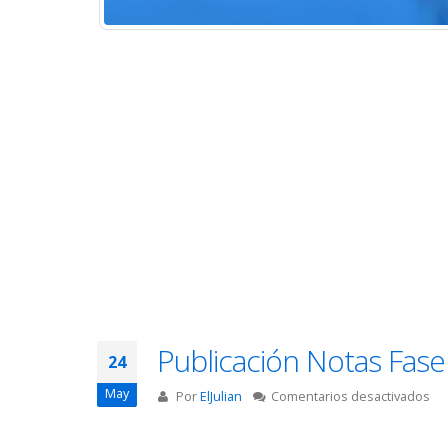
Publicación Notas Fase
24
May
en
Por
ElJulian
Comentarios desactivados
Pub
No