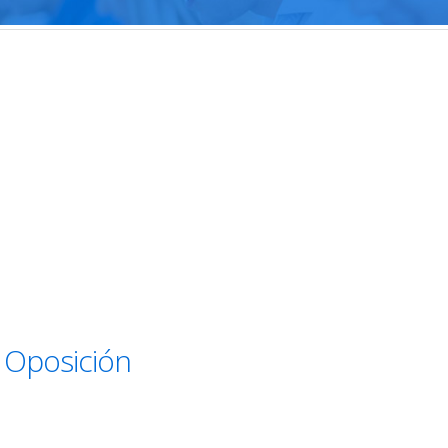
 Oposición
licación
tas