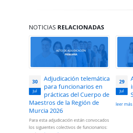
NOTICIAS
RELACIONADAS
telemática
Acto de adjudicación de
29
28
rios en
interinos de
Jul
Jul
 Cuerpo de
Secundaria 2026
ión de
2026
leer más
La Con
las lis
án convocados
Cuerpo
 funcionarios: