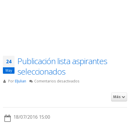
Publicación lista aspirantes
24
seleccionados
May
en
Por
ElJulian
Comentarios desactivados
Publicación
lista
Más
aspirantes
seleccionados
18/07/2016 15:00