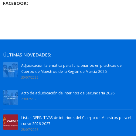
FACEBOOK:
ÚLTIMAS NOVEDADES:
Adjudicación telemática para funcionarios en prácticas del
Cuerpo de Maestros de la Región de Murcia 2026
30/07/2026
Acto de adjudicación de interinos de Secundaria 2026
29/07/2026
Listas DEFINITIVAS de interinos del Cuerpo de Maestros para el
curso 2026-2027
28/07/2026