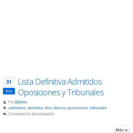
Lista Definitiva Admitidos
31
Oposiciones y Tribunales
May
Por
ElJulian
admitidos
,
definitiva
,
lista
,
Murcia
,
oposiciones
,
tribunales
en
Comentarios desactivados
Lista
Definitiva
Más
Admitidos