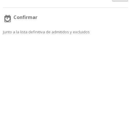
Oposiciones
y
Tribunales
Confirmar
Junto a la lista definitiva de admitidos y excluidos