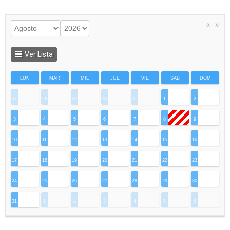
«
»
Ver Lista
LUN
MAR
MIE
JUE
VIE
SAB
DOM
27
28
29
30
31
1
2
3
4
5
6
7
8
9
10
11
12
13
14
15
16
17
18
19
20
21
22
23
24
25
26
27
28
29
30
31
1
2
3
4
5
6